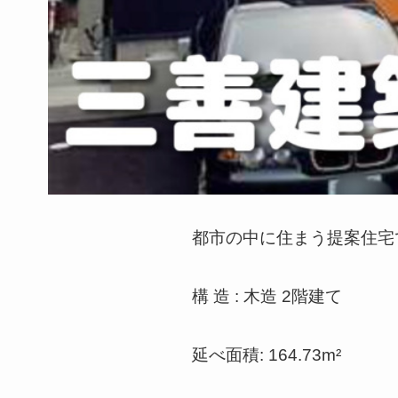
都市の中に住まう提案住宅
構 造 : 木造 2階建て
延べ面積: 164.73m²