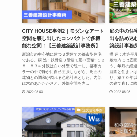
CITY HOUSE事例2｜モダンなアート
庭の中の住
空間を醸し出したコンパクトで多機
出を詰め込
能な空間！【三善建築設計事務所】
築設計事務
新潟市の中心地に建つ３階建ての都市型住宅
構 造 : 木造
である。構 造 : 鉄骨造３階建て延べ面積: １２
敷地内には庭
８．８３㎡外観は白い外壁で統一し、都市カ
う。年月の経
ラーの中で静かに自己主張しながら、周囲の
庭園と住まい
建物との調和が図れる色彩計画とした。内部
り、築７０年
は木のあたたかさと、外部空間を内...
の建て直しに際
2022.08.03
2022.08.03
注文住宅事例