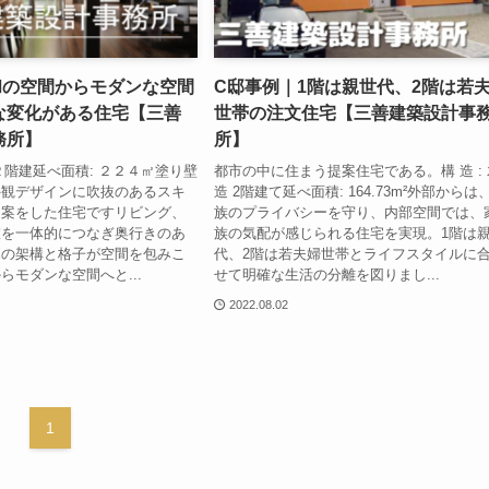
和の空間からモダンな空間
C邸事例｜1階は親世代、2階は若
な変化がある住宅【三善
世帯の注文住宅【三善建築設計事
務所】
所】
 ２階建延べ面積: ２２４㎡塗り壁
都市の中に住まう提案住宅である。構 造 : 
外観デザインに吹抜のあるスキ
造 2階建て延べ面積: 164.73m²外部からは
提案をした住宅ですリビング、
族のプライバシーを守り、内部空間では、
室を一体的につなぎ奥行きのあ
族の気配が感じられる住宅を実現。1階は
木の架構と格子が空間を包みこ
代、2階は若夫婦世帯とライフスタイルに
らモダンな空間へと...
せて明確な生活の分離を図りまし...
2022.08.02
1