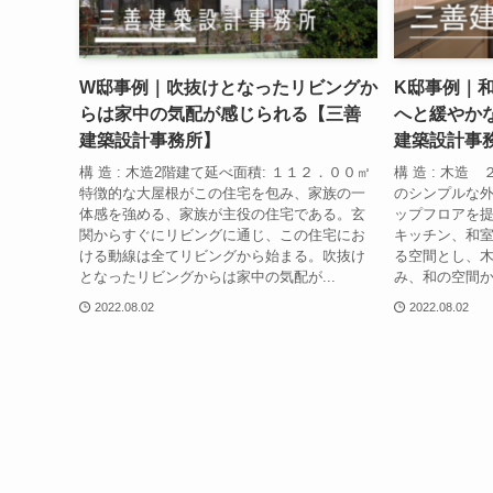
W邸事例｜吹抜けとなったリビングか
K邸事例｜
らは家中の気配が感じられる【三善
へと緩やか
建築設計事務所】
建築設計事
構 造 : 木造2階建て延べ面積: １１２．００㎡
構 造 : 木造
特徴的な大屋根がこの住宅を包み、家族の一
のシンプルな
体感を強める、家族が主役の住宅である。玄
ップフロアを
関からすぐにリビングに通じ、この住宅にお
キッチン、和
ける動線は全てリビングから始まる。吹抜け
る空間とし、
となったリビングからは家中の気配が...
み、和の空間か
2022.08.02
2022.08.02