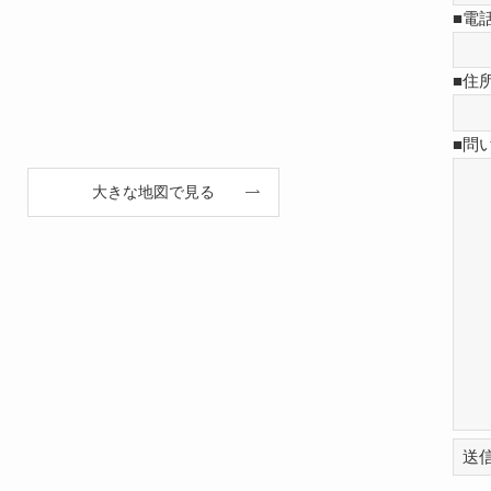
■電
■住所
■問
大きな地図で見る