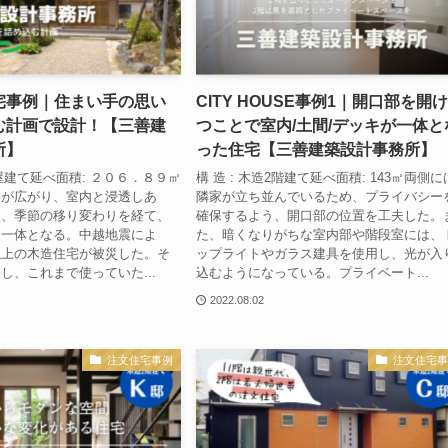
宅事例｜住まい手の思い
CITY HOUSE事例1｜開口部を開
む計画で設計！【三善建
つことで室内/土間/デッキが一体と
所】
った住宅【三善建築設計事務所】
平屋建て延べ面積: ２０６．８９㎡
構 造 : 木造2階建て延べ面積: 143㎡両側に
園が広がり、室内と浸透しあ
隣家が立ち並んでいるため、プライバシー
過、季節の移り変わりを経て、
確保するよう、開口部の位置を工夫した。
は一体となる。中越地震によ
た、暗くなりがちな室内部や階段室には、
以上の木造住宅が被災した。そ
ップライトやガラス建具を使用し、光が入
し、これまで使っていた...
込むようになっている。プライベート...
2022.08.02
注文住宅事例
注文住宅事