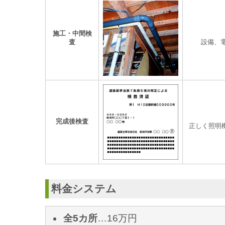
施工・中間検
査
設備、
完成後検査
正しく照明
料金システム
全5カ所
…16万円